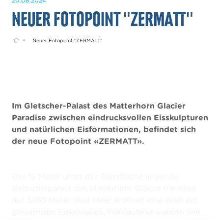
20.08.2024
Neuer Fotopoint "ZERMATT"
Home
Neuer Fotopoint "ZERMATT"
Im Gletscher-Palast des Matterhorn Glacier
Paradise zwischen eindrucksvollen Eisskulpturen
und natürlichen Eisformationen, befindet sich
der neue Fotopoint «ZERMATT».
Der 15 Meter unter der Oberfläche liegende
Geltscherpalast des Matterhorn Glacier Paradise
auf 3883 Meter über Meer eröffnet eine Welt aus
glitzernden Eiskristallen. Fortlaufend werden hier