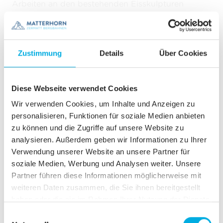
Arbeiten an den bestehenden Eisskulpturen
vorgenommen und mit viel Engagement und
Können zu faszinierenden Eisgebilden geformt.
Zustimmung
Details
Über Cookies
Der grosse, neue Fotopoint "ZERMATT" lädt zum
perfekten Erinnerungsfoto im natürlichen Eis ein
und ist auf jeden Fall ein Besuch wert.
Diese Webseite verwendet Cookies
Wir verwenden Cookies, um Inhalte und Anzeigen zu
personalisieren, Funktionen für soziale Medien anbieten
zu können und die Zugriffe auf unsere Website zu
analysieren. Außerdem geben wir Informationen zu Ihrer
Verwendung unserer Website an unsere Partner für
soziale Medien, Werbung und Analysen weiter. Unsere
Partner führen diese Informationen möglicherweise mit
weiteren Daten zusammen, die Sie ihnen bereitgestellt
haben oder die sie im Rahmen Ihrer Nutzung der Dienste
gesammelt haben.
E