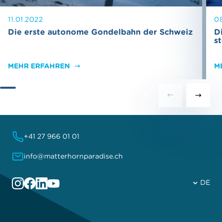
11.01.2022
0
Die erste autonome Gondelbahn der Schweiz
D
s
MEHR ERFAHREN
M
+41 27 966 01 01
info@matterhornparadise.ch
DE