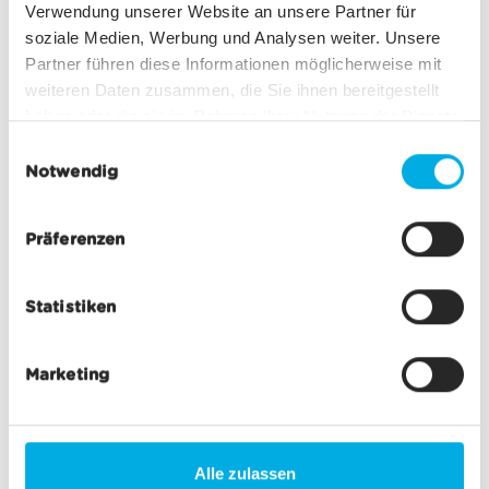
Verwendung unserer Website an unsere Partner für
soziale Medien, Werbung und Analysen weiter. Unsere
Partner führen diese Informationen möglicherweise mit
Die erste AURO-Pendelbahn der Welt
weiteren Daten zusammen, die Sie ihnen bereitgestellt
haben oder die sie im Rahmen Ihrer Nutzung der Dienste
gesammelt haben.
E
Notwendig
i
n
w
Präferenzen
i
l
Statistiken
l
i
g
Marketing
u
n
g
s
Alle zulassen