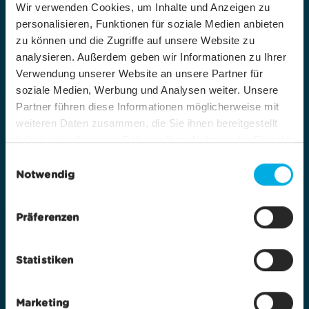
Wir verwenden Cookies, um Inhalte und Anzeigen zu
personalisieren, Funktionen für soziale Medien anbieten
zu können und die Zugriffe auf unsere Website zu
analysieren. Außerdem geben wir Informationen zu Ihrer
Verwendung unserer Website an unsere Partner für
soziale Medien, Werbung und Analysen weiter. Unsere
Partner führen diese Informationen möglicherweise mit
weiteren Daten zusammen, die Sie ihnen bereitgestellt
haben oder die sie im Rahmen Ihrer Nutzung der Dienste
gesammelt haben.
E
Notwendig
i
n
w
Präferenzen
i
l
Statistiken
l
i
g
Marketing