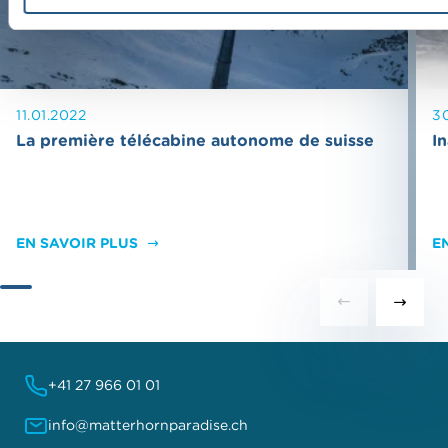
l
11.01.2022
3
La première télécabine autonome de suisse
I
EN SAVOIR PLUS
E
+41 27 966 01 01
info@matterhornparadise.ch