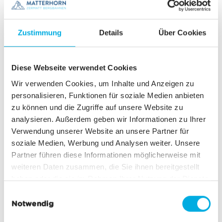
As planned, the first construction progress at
Zustimmung
Details
Über Cookies
Schluhmatte has been visible for a few days. In
addition to the construction of the access road
to the cableway, the area for the future
Diese Webseite verwendet Cookies
temporary ticket office is also being prepared.
As can be seen in the current pictures from a
Wir verwenden Cookies, um Inhalte und Anzeigen zu
bird's eye view, the access road will run behind
personalisieren, Funktionen für soziale Medien anbieten
the support of the Matterhorn Express and thus
zu können und die Zugriffe auf unsere Website zu
provide direct access to the valley station of the
analysieren. Außerdem geben wir Informationen zu Ihrer
cableway, which will be dismantled from 20
Verwendung unserer Website an unsere Partner für
June 2022.
soziale Medien, Werbung und Analysen weiter. Unsere
Partner führen diese Informationen möglicherweise mit
weiteren Daten zusammen, die Sie ihnen bereitgestellt
haben oder die sie im Rahmen Ihrer Nutzung der Dienste
gesammelt haben.
E
Notwendig
i
n