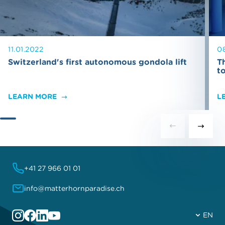
11.01.2022
0
Switzerland's first autonomous gondola lift
T
t
LEARN MORE
L
+41 27 966 01 01
info@matterhornparadise.ch
EN