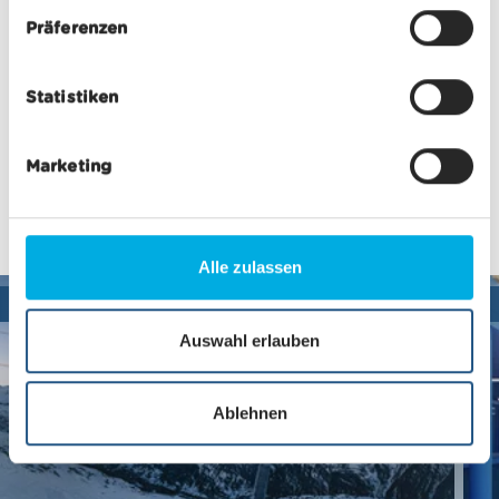
w
Präferenzen
i
l
Statistiken
l
i
g
Marketing
u
n
g
s
Alle zulassen
a
Infrastructure,
u
s
Auswahl erlauben
w
a
Ablehnen
h
l