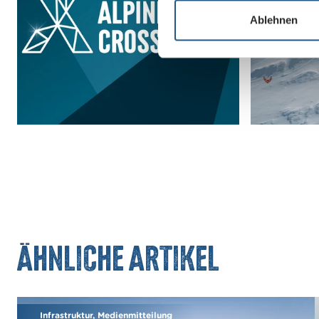
l
l
Ablehnen
i
g
u
n
g
s
a
u
s
w
a
h
l
Ähnliche Artikel
Infrastruktur, Medienmitteilung