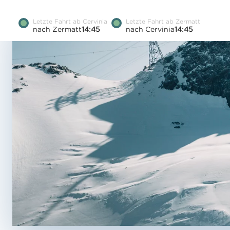
Table Of Content
Swiss Mountain Award 2023
Ähnliche Artikel
sr.skip-to.main-content
sr.skip-to.table-of-contents
sr.skip-to.main-navigation
Letzte Fahrt ab Cervinia
Letzte Fahrt ab Zermatt
nach Zermatt
14:45
nach Cervinia
14:45