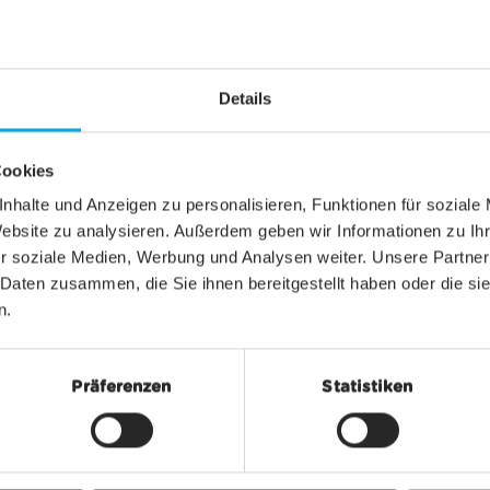
Zermatt Bergbahnen sagt zum Matterhorn Alpine 
e bringt dieses visionäre Seilbahnprojekt auch ein
g auf beiden Seiten der Grenze durch den Aufbau 
Details
rofitiert nicht nur Zermatt und Cervinia, sondern 
e Schweiz."
Cookies
nhalte und Anzeigen zu personalisieren, Funktionen für soziale
 VON SEILBAHNEN SCHWEIZ
Website zu analysieren. Außerdem geben wir Informationen zu I
r soziale Medien, Werbung und Analysen weiter. Unsere Partner
 Daten zusammen, die Sie ihnen bereitgestellt haben oder die s
n.
Präferenzen
Statistiken